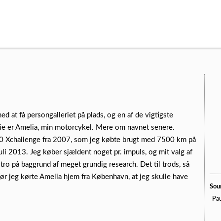
ed at få persongalleriet på plads, og en af de vigtigste
rie er Amelia, min motorcykel. Mere om navnet senere.
Xchallenge fra 2007, som jeg købte brugt med 7500 km på
juli 2013. Jeg køber sjældent noget pr. impuls, og mit valg af
ro på baggrund af meget grundig research. Det til trods, så
 før jeg kørte Amelia hjem fra København, at jeg skulle have
Sou
Pau