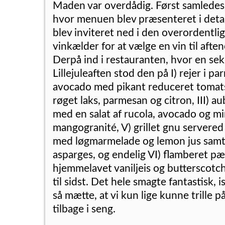
Maden var overdådig. Først samledes
hvor menuen blev præsenteret i detal
blev inviteret ned i den overordentli
vinkælder for at vælge en vin til aft
Derpå ind i restauranten, hvor en se
Lillejuleaften stod den på I) rejer i p
avocado med pikant reduceret tomatsa
røget laks, parmesan og citron, III) au
med en salat af rucola, avocado og mi
mangogranité, V) grillet gnu servered
med løgmarmelade og lemon jus samt 
asparges, og endelig VI) flamberet pæ
hjemmelavet vaniljeis og butterscotc
til sidst. Det hele smagte fantastisk, 
så mætte, at vi kun lige kunne trille 
tilbage i seng.