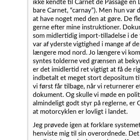
ikke kendte til Carnet de Passage en D
bare Carnet, “carnay”). Men hun var 
at have noget med den at gøre. De fl
gerne efter mine instruktioner. Doku
som midlertidig import-tilladelse i de 
var af yderste vigtighed i mange af de
længere mod nord. Jo længere vi kom
syntes tolderne ved grænsen at beky
er det imidlertid ret vigtigt at få de r
indbetalt et meget stort depositum t
vi først får tilbage, når vi returnerer
dokument. Og skulle vi møde en poli
almindeligt godt styr på reglerne, er 
at motorcyklen er lovligt i landet.
Jeg prøvede igen at forklare systeme
henviste mig til sin overordnede. De