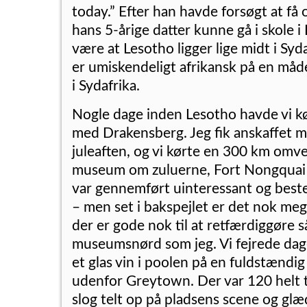
today.” Efter han havde forsøgt at få os
hans 5-årige datter kunne gå i skole 
være at Lesotho ligger lige midt i Sy
er umiskendeligt afrikansk på en måde
i Sydafrika.
Nogle dage inden Lesotho havde vi kø
med Drakensberg. Jeg fik anskaffet mi
juleaften, og vi kørte en 300 km omve
museum om zuluerne, Fort Nongquai
var gennemført uinteressant og bes
– men set i bakspejlet er det nok meg
der er gode nok til at retfærdiggøre s
museumsnørd som jeg. Vi fejrede dage
et glas vin i poolen på en fuldstændi
udenfor Greytown. Der var 120 helt t
slog telt op på pladsens scene og glæ