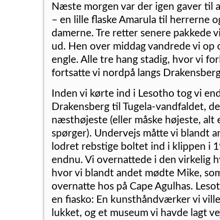
Næste morgen var der igen gaver til
– en lille flaske Amarula til herrerne 
damerne. Tre retter senere pakkede 
ud. Hen over middag vandrede vi op 
engle. Alle tre hang stadig, hvor vi f
fortsatte vi nordpå langs Drakensber
Inden vi kørte ind i Lesotho tog vi e
Drakensberg til Tugela-vandfaldet, de
næsthøjeste (eller måske højeste, alt
spørger). Undervejs måtte vi blandt 
lodret rebstige boltet ind i klippen i
endnu. Vi overnattede i den virkelig h
hvor vi blandt andet mødte Mike, som
overnatte hos på Cape Agulhas. Lesot
en fiasko: En kunsthåndværker vi vill
lukket, og et museum vi havde lagt ve