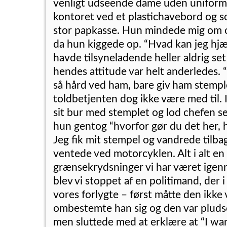
venligt udseende dame uden uniform,
kontoret ved et plastichavebord og s
stor papkasse. Hun mindede mig om o
da hun kiggede op. “Hvad kan jeg hj
havde tilsyneladende heller aldrig se
hendes attitude var helt anderledes.
så hård ved ham, bare giv ham stemple
toldbetjenten dog ikke være med til. 
sit bur med stemplet og lod chefen se
hun gentog “hvorfor gør du det her, 
Jeg fik mit stempel og vandrede tilbag
ventede ved motorcyklen. Alt i alt en
grænsekrydsninger vi har været igen
blev vi stoppet af en politimand, der 
vores forlygte – først måtte den ikk
ombestemte han sig og den var pludsel
men sluttede med at erklære at “I wan