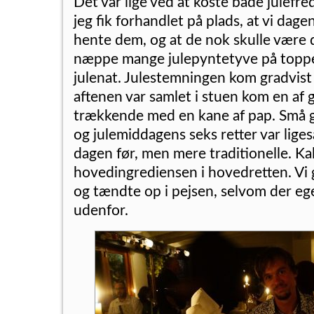
Det var lige ved at koste både julef
jeg fik forhandlet på plads, at vi dagen
hente dem, og at de nok skulle være 
næppe mange julepyntetyve på topp
julenat. Julestemningen kom gradvist 
aftenen var samlet i stuen kom en af
trækkende med en kane af pap. Små gav
og julemiddagens seks retter var li
dagen før, men mere traditionelle. Ka
hovedingrediensen i hovedretten. Vi gi
og tændte op i pejsen, selvom der ege
udenfor.