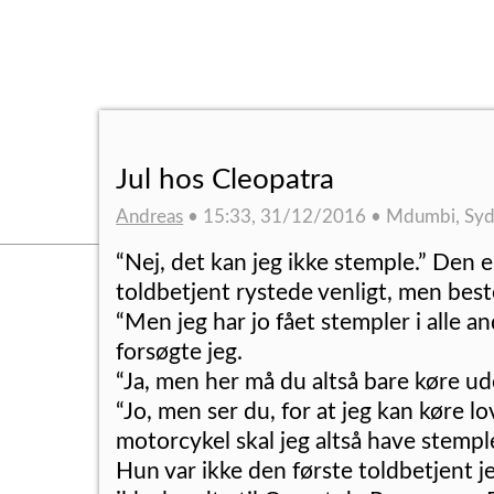
Jul hos Cleopatra
Andreas
• 15:33, 31/12/2016 • Mdumbi, Syd
“Nej, det kan jeg ikke stemple.” Den e
toldbetjent rystede venligt, men bes
“Men jeg har jo fået stempler i alle an
forsøgte jeg.
“Ja, men her må du altså bare køre ud
“Jo, men ser du, for at jeg kan køre l
motorcykel skal jeg altså have stempl
Hun var ikke den første toldbetjent j