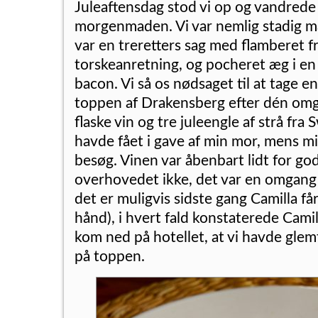
Juleaftensdag stod vi op og vandrede i
morgenmaden. Vi var nemlig stadig
var en treretters sag med flamberet f
torskeanretning, og pocheret æg i en
bacon. Vi så os nødsaget til at tage e
toppen af Drakensberg efter dén om
flaske vin og tre juleengle af strå fra
havde fået i gave af min mor, mens m
besøg. Vinen var åbenbart lidt for god
overhovedet ikke, det var en omgang
det er muligvis sidste gang Camilla få
hånd), i hvert fald konstaterede Camill
kom ned på hotellet, at vi havde glem
på toppen.