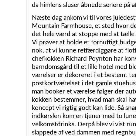
da himlens sluser åbnede senere på a
Næste dag ankom vi til vores juledest
Mountain Farmhouse, et sted hvor de
det hele værd at stoppe med at tælle
Vi prøver at holde et fornuftigt budge
nok, at vi kunne retfærdiggøre at flott
chefkokken Richard Poynton har konv
barndomsgård til et lille hotel med bl
værelser er dekoreret i et bestemt te
postkortværelset i det gamle stuehus
man booker et værelse følger der au
kokken bestemmer, hvad man skal have
koncept vi rigtig godt kan lide. Så sna
indkørslen kom en tjener med to lune
velkomstdrinks. Derpå blev vi vist run
slappede af ved dammen med regnbue