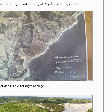
 flodmundingen var umulig at krydse ved højvande.
ør den rute vi forsøgte at følge.