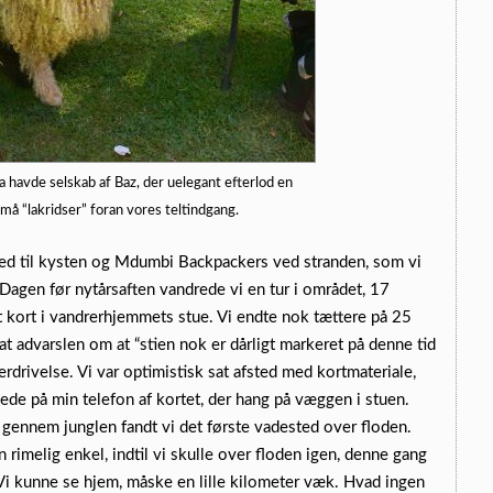
a havde selskab af Baz, der uelegant efterlod en
må “lakridser” foran vores teltindgang.
 ned til kysten og Mdumbi Backpackers ved stranden, som vi
. Dagen før nytårsaften vandrede vi en tur i området, 17
t kort i vandrerhjemmets stue. Vi endte nok tættere på 25
 at advarslen om at “stien nok er dårligt markeret på denne tid
erdrivelse. Vi var optimistisk sat afsted med kortmateriale,
lede på min telefon af kortet, der hang på væggen i stuen.
gennem junglen fandt vi det første vadested over floden.
 rimelig enkel, indtil vi skulle over floden igen, denne gang
Vi kunne se hjem, måske en lille kilometer væk. Hvad ingen