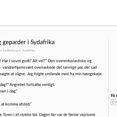
 geparder i Sydafrika
 Stellenbosch, Sydafrika
 Har I sovet godt? Alt vel?” Den overentusiastiske og
 – vandrerhjemsvært overraskede det søvnige par, der sad
rsøgte at vågne. Jeg fulgte smilende med fra min hængekøje.
 dag?” Angrebet fortsatte venligt.
own i dag.”
Få 
e at komme afsted.”
Town i et stykke tid. Dagen før var de første vejvisere