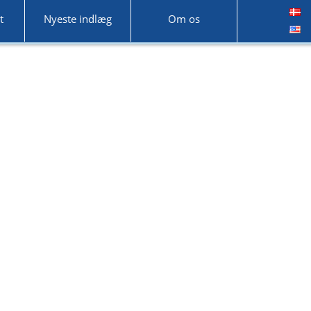
t
Nyeste indlæg
Om os