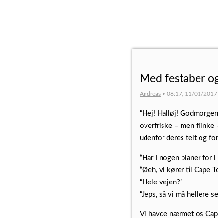
Med festaber og
Andreas
• 08:17, 11/01/2017 •
“Hej! Halløj! Godmorgen!
overfriske – men flinke
udenfor deres telt og fo
“Har I nogen planer for i
“Øeh, vi kører til Cape T
“Hele vejen?”
“Jeps, så vi må hellere s
Vi havde nærmet os Cape 